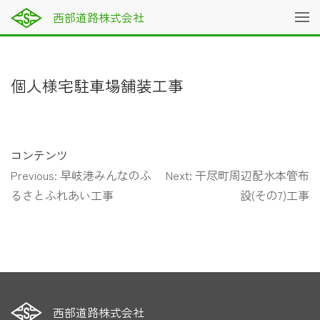
西部道路株式会社
個人様宅駐車場舗装工事
コンテンツ
投
Previous:
早岐港みんなのふ
Next:
干尽町周辺配水本管布
稿
るさとふれあい工事
設(その7)工事
ナ
ビ
ゲ
ー
シ
ョ
西部道路
株式会社